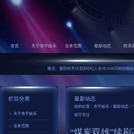
首页
关于杏宇娱乐
业务范围
最新动态
联系
隆戈：曼联给齐尔克泽经纪人支付1000万欧的佣金...
炎
栏目分类
最新动态
你的位置：
杏宇娱乐
>
最新动态
>
关于杏宇娱乐
或可关注
业务范围
“煤炭双雄”续