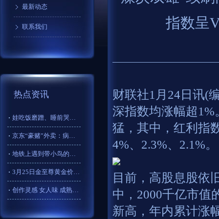
最新动态
指数呈
联系我们
财联社1月24日讯(
热点资讯
深指数均涨幅超1
娃吃饭磨蹭、睡前哭闹？用“3分钟习惯法”，轻松治服小神兽_孩
猛，其中，红利指数、
京东“豪赌”外卖：病急乱投医 or 精心玲珑局？
4%、2.3%、2.1%。
地铁上遇到带小鸟的小姑娘
3月25日金至尊黄金价格917元/克
目前，高股息股依
创作灵感 女人味 成熟的美 御姐范儿 三十岁的女人
中，2000千亿市
新高，年内累计涨幅